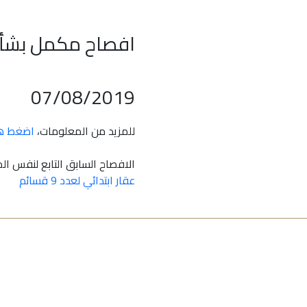
افصاح مكمل بشأن
07/08/2019
للمزيد من المعلومات،
اضغط هن
الافصاح السابق التابع لنفس ال
عقار ابتدائي لعدد 9 قسائم
جميع البيانات المذكورة في هذا الموقع هي حقوق الطبع والنشر لشركة أعيان للاستثمار ، ونسخ أو تبادل البيانات دون موافقة من أعيان محظور حظرا شديدا ويخضع لمشاكل قانونية.