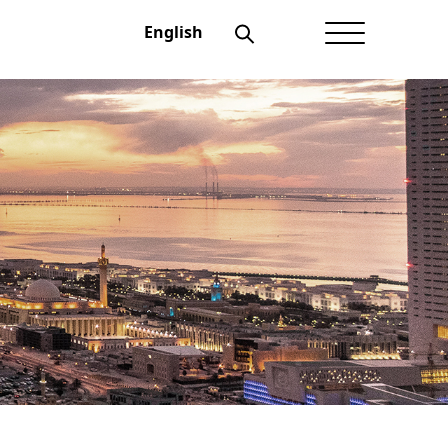
English
الصفحة الرئيسية
عن أعيان
شؤون المستثمرين
الحوكمة
منتجاتنــا
الإفصاحات
أخبار أعيان
نماذج تهمك