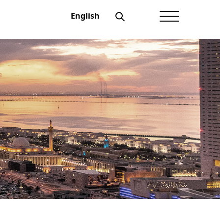
English
الصفحة الرئيسية
عن أعيان
شؤون المستثمرين
الحوكمة
منتجاتنــا
الإفصاحات
أخبار أعيان
نماذج تهمك