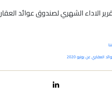
ير الاداء الشهري لصندوق عوائد العقار
ا
 العقاري عن يونيو 2020
أعيان جميع الحقوق محفوظة 2026
Aayan Investment website designed & developed by
Arab Techonologies