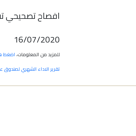
افصاح تصحيحي تقر
16/07/2020
للمزيد من المعلومات،
اضغط هن
تقرير الاداء الشهري لصندوق عوائد
جميع البيانات المذكورة في هذا الموقع هي حقوق الطبع والنشر لشركة أعيان للاستثمار ، ونسخ أو تبادل البيانات دون موافقة من أعيان محظور حظرا شديدا ويخضع لمشاكل قانونية.