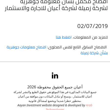
افصاح مكمل بشان معلومة جوهرية
لشركة زميلة لشركة أعيان للاجارة والاستثمار
اتصل بنا
طلب وظيفة
02/07/2019
للمزيد من المعلومات،
اضغط هنا
الافصاح السابق التابع لنفس المحتوى:
افصاح معلومات جوهرية
بشأن شركة زميلة
أعيان جميع الحقوق محفوظة 2026
جميع البيانات المذكورة في هذا الموقع هي حقوق الطبع والنشر لشركة
أعيان للاستثمار ، ونسخ أو تبادل البيانات دون موافقة من أعيان
محظور حظرا شديدا ويخضع لمشاكل قانونية.
Aayan Investment website designed & developed by
Arab
Techonologies