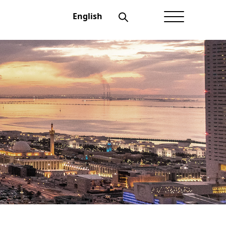
English
الصفحة الرئيسية
عن أعيان
شؤون المستثمرين
الحوكمة
منتجاتنــا
الإفصاحات
أخبار أعيان
نماذج تهمك