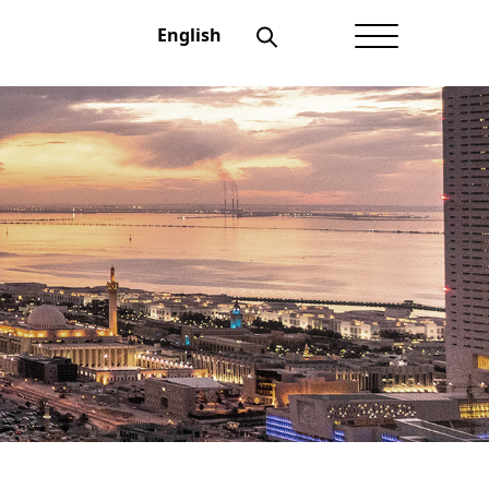
English
الصفحة الرئيسية
عن أعيان
شؤون المستثمرين
الحوكمة
منتجاتنــا
الإفصاحات
أخبار أعيان
نماذج تهمك