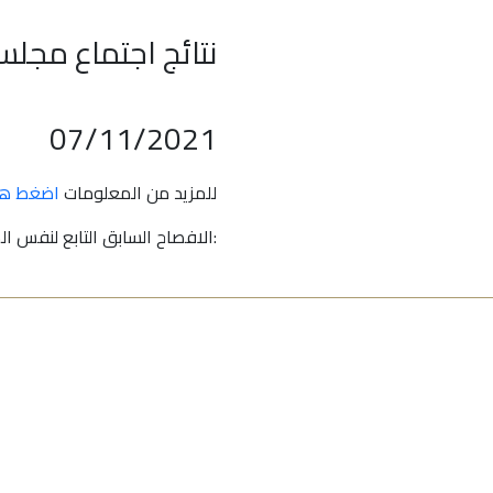
نتائج اجتماع مجلس
07/11/2021
للمزيد من المعلومات
اضغط هن
:الافصاح السابق التابع لنفس ا
جميع البيانات المذكورة في هذا الموقع هي حقوق الطبع والنشر لشركة أعيان للاستثمار ، ونسخ أو تبادل البيانات دون موافقة من أعيان محظور حظرا شديدا ويخضع لمشاكل قانونية.