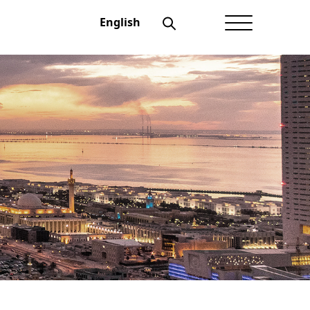
English
الصفحة الرئيسية
عن أعيان
شؤون المستثمرين
الحوكمة
منتجاتنــا
الإفصاحات
أخبار أعيان
نماذج تهمك