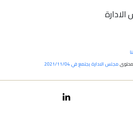
 الادارة
ا
لمحتوى
مجلس الادارة يجتمع في 2021/11/04
أعيان جميع الحقوق محفوظة 2026
Aayan Investment website designed & developed by
Arab Techonologies