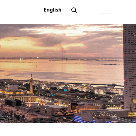
English
الصفحة الرئيسية
عن أعيان
شؤون المستثمرين
الحوكمة
منتجاتنــا
الإفصاحات
أخبار أعيان
نماذج تهمك