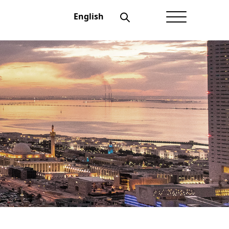
English
الصفحة الرئيسية
عن أعيان
شؤون المستثمرين
الحوكمة
منتجاتنــا
الإفصاحات
أخبار أعيان
نماذج تهمك