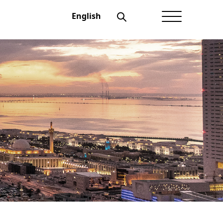
English
الصفحة الرئيسية
عن أعيان
شؤون المستثمرين
الحوكمة
منتجاتنــا
الإفصاحات
أخبار أعيان
نماذج تهمك