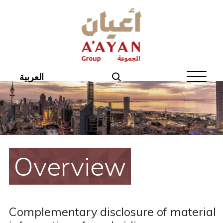
Home
About Aayan
Investor Affairs
العربية
Governance
Our Products
Disclosures
Overview
Aayan News
Your Interest
Complementary disclosure of material
Real Estate