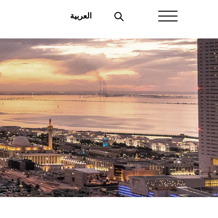
العربية
Home
About Aayan
Investor Affairs
Governance
Our Products
Disclosures
Aayan News
Your Interest